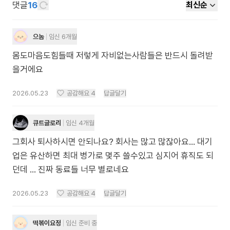
댓글
16
최신순
으놈
임신 6개월
몸도마음도힘들때 저렇게 자비없는사람들은 반드시 돌려받
을거에요
2026.05.23
공감해요
4
답글달기
큐트글로리
임신 4개월
그회사 퇴사하시면 안되나요? 회사는 많고 많잖아요... 대기
업은 유산하면 최대 병가로 몇주 쓸수있고 심지어 휴직도 되
던데 ... 진짜 동료들 너무 별로네요
2026.05.23
공감해요
4
답글달기
떡볶이요정
임신 준비 중