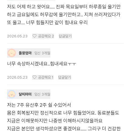
저도 어제 하고 왓어요.... 진짜 목요일부터 하루종일 울기만
하고 금요일에도 허무감에 울기만하고.. 지쳐 쓰러져있다가
또 울고... 너무 힘들지만 같이 힘내요 우리
2026.05.23
공감해요
2
답글달기
돌뭉엄마
임신 3개월
너무 속상하시겠네요..힘내세요ㅜㅜ
2026.05.23
공감해요
1
답글달기
달띠마미
임신 3개월
저는 7주 유산후 2주 쉴 수있어서
몸은 회복됬지만 정신적으로 너무 힘들었어요. 동료분들도
지금은 이해못하지만 나중엔 이해하시지않을까요
지금은 본인만 생각하셨으면 좋겠어요..... 그리구 더 건강한