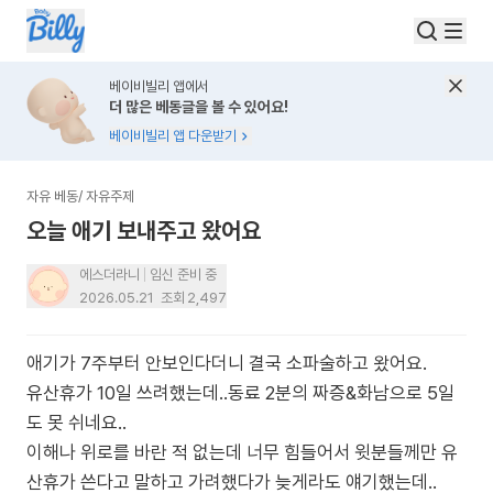
베이비빌리 앱에서
더 많은 베동글을 볼 수 있어요!
베이비빌리 앱 다운받기
자유 베동
/
자유주제
오늘 애기 보내주고 왔어요
에스더라니
임신 준비 중
2026.05.21
조회
2,497
애기가 7주부터 안보인다더니 결국 소파술하고 왔어요.
유산휴가 10일 쓰려했는데..동료 2분의 짜증&화남으로 5일
도 못 쉬네요..
이해나 위로를 바란 적 없는데 너무 힘들어서 윗분들께만 유
산휴가 쓴다고 말하고 가려했다가 늦게라도 얘기했는데..