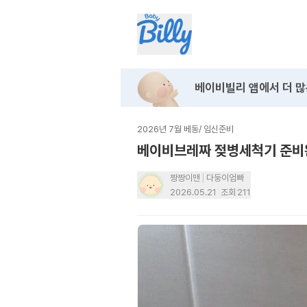
베이비빌리 앱에서
더 많
2026년 7월 베동
/
임신준비
베이비브레짜 젖병세척기 준비
짱짱이맨
다둥이엄빠
2026.05.21
조회
211