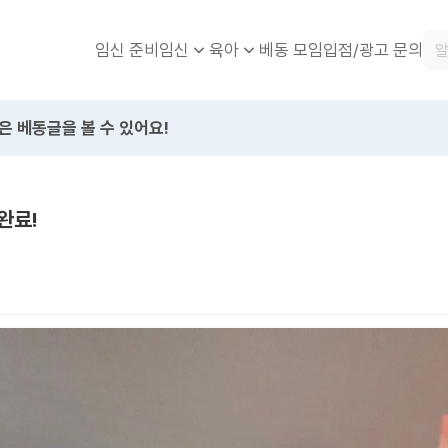
임신 준비
베동 모임
입점/광고 문의
임신
육아
은 베동글을 볼 수 있어요!
완료!