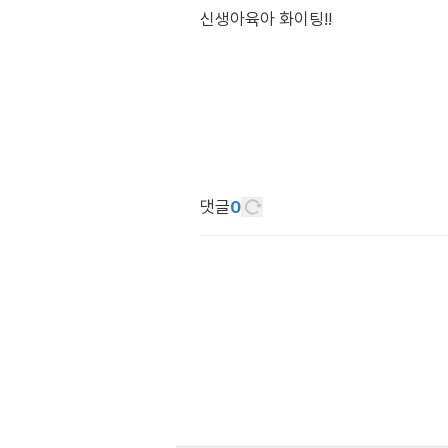
신생아육아 화이팅!!
댓글
0