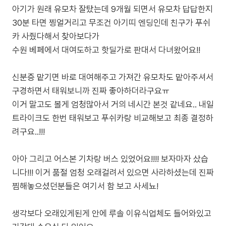
아기가 원래 유모차 잘탔는데 9개월 되면서 유모차 답답한지
30분 타면 찡얼거리고 무조건 아기띠 엔딩인데 친구가 푸쉬
카 사줬다해서 찾아보다가
수원 베페에서 대여도하고 핫딜가로 판대서 다녀왔어요!!
신분증 맡기면 바로 대여해주고 가져간 유모차도 맡아주셔서
구경하면서 태워보니까 진짜 좋아하더라구요ㅠ
이거 말고도 볼게 엄청많아서 거의 네시간 본것 같네요.. 내일
트라이크도 한번 태워보고 푸쉬카랑 비교해보고 최종 결정하
려구요..!!!
아아 그리고 어스본 기차랑 버스 있었어요!!!! 보자마자 샀습
니다!!! 이거 품절 엄청 오래걸려서 있으면 사라하셨는데 진짜
찜해놓으셨던분들은 여기서 함 보고 사세뇨!
생각보다 오래있게된게 안에 루솔 이유식업체도 들어와있고