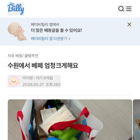
베이비빌리 앱에서
더 많은 베동글을 볼 수 있어요!
베이비빌리 앱 다운받기
자유 베동
/
꿀템추천
수원에서 베페 엄청크게해요
이아뱅
아기 9개월
2026.05.21
조회
382