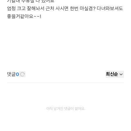
기갈대 수유실 다 있어요
엄청 크고 잘해놔서 근처 사시면 한번 마실겸? 다녀와보셔도
좋을거같아요~~!
댓글
0
최신순
아직 남겨진 댓글이 없어요.