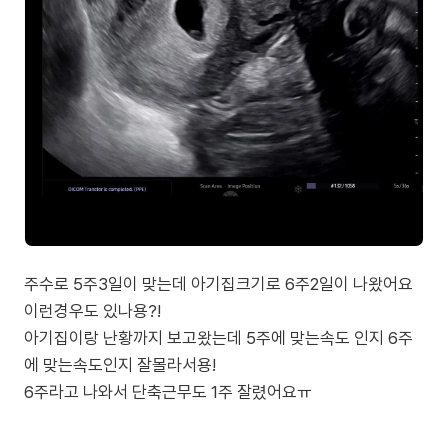
주수로 5주3일이 맞는데 아기집크기로 6주2일이 나왔어요
이런경우도 있나용?!
아기집이랑 난황까지 보고왔는데 5주에 맞는속도 인지 6주
에 맞는속도인지 잘몰라서용!
6주라고 나와서 단축근무도 1주 잘렸어요ㅠ