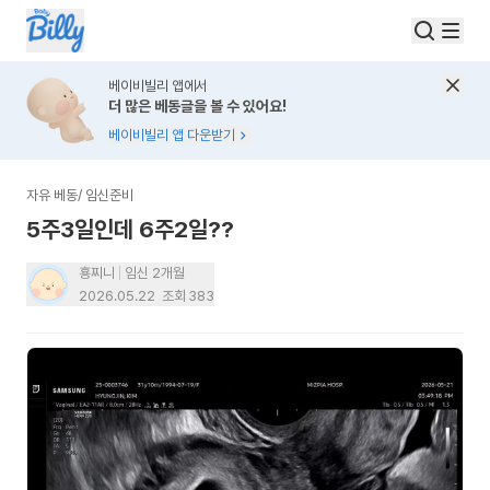
베이비빌리 앱에서
더 많은 베동글을 볼 수 있어요!
베이비빌리 앱 다운받기
자유 베동
/
임신준비
5주3일인데 6주2일??
횽찌니
임신 2개월
2026.05.22
조회
383