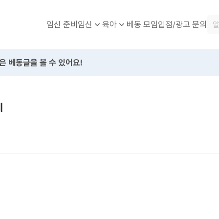
임신 준비
베동 모임
입점/광고 문의
임신
육아
은 베동글을 볼 수 있어요!
데