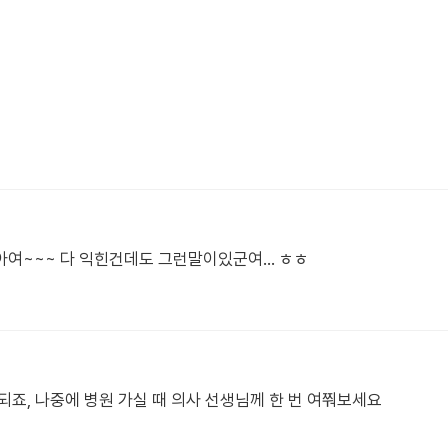
여~~~ 다 익힌건데도 그런말이있군여... ㅎㅎ
되죠, 나중에 병원 가실 때 의사 선생님께 한 번 여쭤보세요