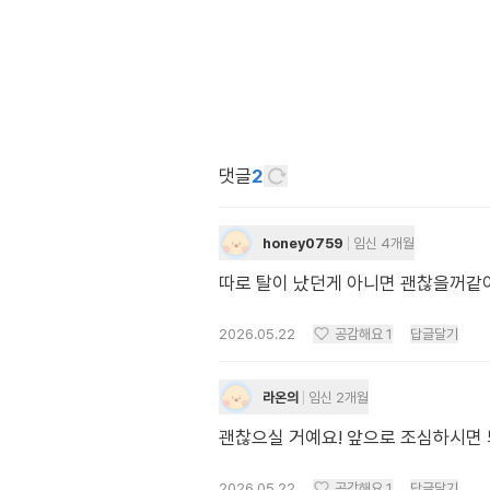
댓글
2
honey0759
임신 4개월
따로 탈이 났던게 아니면 괜찮을꺼같아
2026.05.22
공감해요
1
답글달기
라온의
임신 2개월
괜찮으실 거예요! 앞으로 조심하시면 
2026.05.22
공감해요
1
답글달기