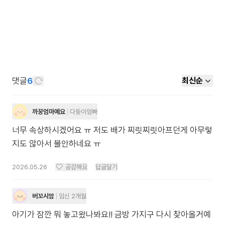
댓글
6
최신순
까꿍엄마예요
다둥이엄빠
너무 속상하시겠어요 ㅠ 저도 배가 찌릿찌릿아프던게 아무렇
지도 않아서 불안하네요 ㅠ
2026.05.26
공감해요
답글달기
버꼬시맘
임신 2개월
아기가 잠깐 뭐 놓고왔나봐요!! 금방 가지구 다시 찾아올거예