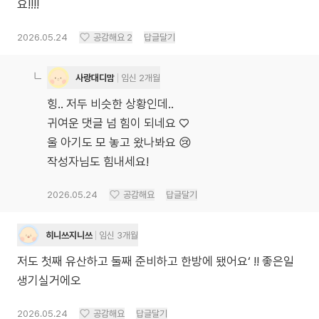
요!!!!
2026.05.24
공감해요
2
답글달기
사랑대디맘
임신 2개월
힝.. 저두 비슷한 상황인데..
귀여운 댓글 넘 힘이 되네요 ♡
울 아기도 모 놓고 왔나봐요 😢
작성자님도 힘내세요!
2026.05.24
공감해요
답글달기
히니쓰지니쓰
임신 3개월
저도 첫째 유산하고 둘째 준비하고 한방에 됐어요‘ !! 좋은일
생기실거에오
2026.05.24
공감해요
답글달기