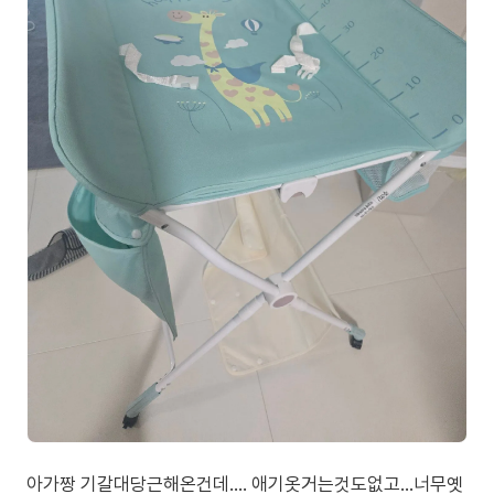
아가짱 기갈대당근해온건데.... 애기옷거는것도없고...너무옛