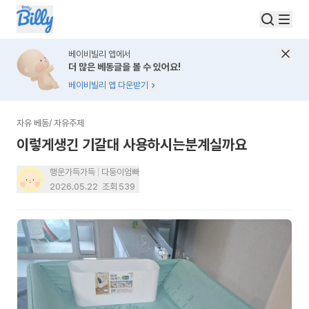
베이비빌리 앱에서
더 많은 베동글을 볼 수 있어요!
베이비빌리 앱 다운받기
자유 베동
/
자유주제
이렇게생긴 기갈대 사용하시는분계실까요
행운가득가득
다둥이엄빠
2026.05.22
조회
539