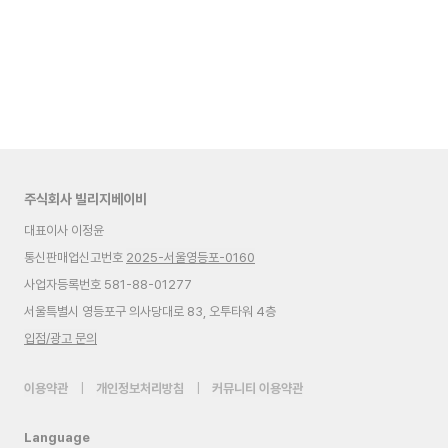
주식회사 빌리지베이비
대표이사 이정윤
통신판매업신고번호
2025-서울영등포-0160
사업자등록번호 581-88-01277
서울특별시 영등포구 의사당대로 83, 오투타워 4층
입점/광고 문의
이용약관
|
개인정보처리방침
|
커뮤니티 이용약관
Language