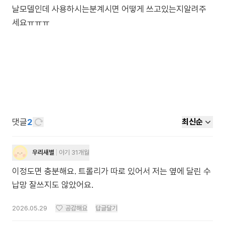
날모델인데 사용하시는분계시면 어떻게 쓰고있는지알려주
세요ㅠㅠㅠ
댓글
2
최신순
우리새별
아기 31개월
이정도면 충분해요. 트롤리가 따로 있어서 저는 옆에 달린 수
납망 잘쓰지도 않았어요.
2026.05.29
공감해요
답글달기