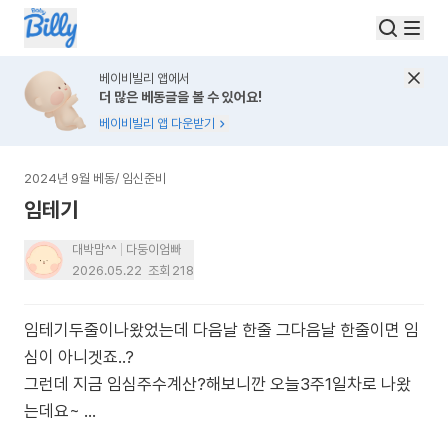
베이비빌리 앱에서
더 많은 베동글을 볼 수 있어요!
베이비빌리 앱 다운받기
2024년 9월 베동
/
임신준비
임테기
대박맘^^
다둥이엄빠
2026.05.22
조회
218
임테기두줄이나왔었는데 다음날 한줄 그다음날 한줄이면 임
심이 아니겟죠..?
그런데 지금 임심주수계산?해보니깐 오늘3주1일차로 나왔
는데요~ ...