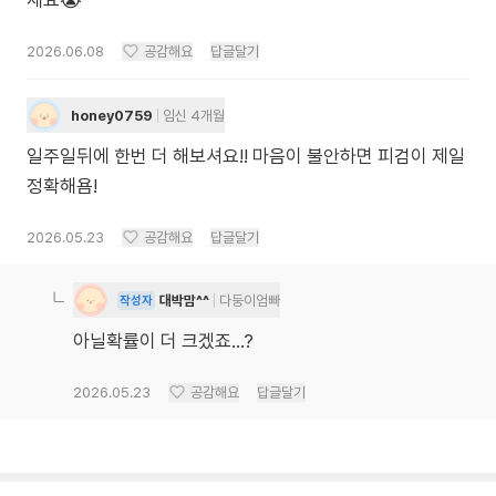
세요😭
2026.06.08
공감해요
답글달기
honey0759
임신 4개월
일주일뒤에 한번 더 해보셔요!! 마음이 불안하면 피검이 제일
정확해욤!
2026.05.23
공감해요
답글달기
대박맘^^
다둥이엄빠
작성자
아닐확률이 더 크겠죠...?
2026.05.23
공감해요
답글달기