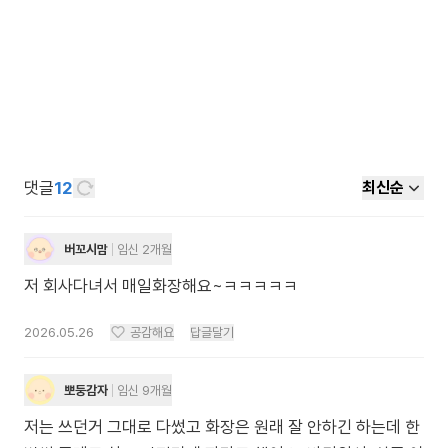
댓글
12
최신순
버꼬시맘
임신 2개월
저 회사다녀서 매일화장해요~ㅋㅋㅋㅋㅋ
2026.05.26
공감해요
답글달기
뽀둥감자
임신 9개월
저는 쓰던거 그대로 다썼고 화장은 원래 잘 안하긴 하는데 한