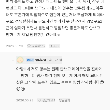
번씩 풀메도 하고 안정기때 파마도 했어요. 바디워시, 샴푸 이
런것도 다 그대로 쓰구요~! 대신에 향수는 안뿌렸네요.. 아무
래도 호흡기에 직접적으로 연관이 있는거라 조심하게 되더라
구요. 섬유탈취제도 필요하면 뿌려서 옷 잘말려서 입었구요!
근데 엄마가 쓰면서 불편하고 찜찜하면 좋은거라도 안쓰고
안하는게 제일 맘편한것 같아요☺️
2026.05.23
공감해요
2
답글달기
맘니니맘
임신 2개월
작성자
아항!! 네 저도 향수는 원래 안쓰고 메이크업을 진하게
는 안하는데 뭔가 하기 전에 모든게 이거 해도 되나..?
싶은 그 맘이 드는거 있죠... ㅋㅋㅋ 짱짱 감사합니다😍
😍😍
2026.05.23
공감해요
1
답글달기