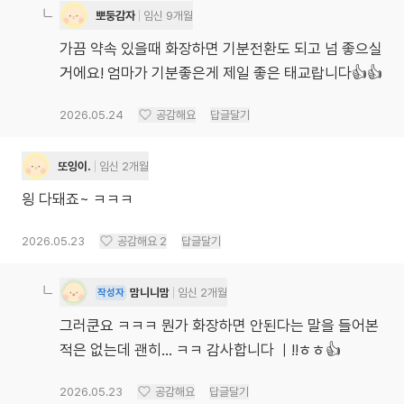
뽀둥감자
임신 9개월
가끔 약속 있을때 화장하면 기분전환도 되고 넘 좋으실
거에요! 엄마가 기분좋은게 제일 좋은 태교랍니다👍👍
2026.05.24
공감해요
답글달기
또잉이.
임신 2개월
읭 다돼죠~ ㅋㅋㅋ
2026.05.23
공감해요
2
답글달기
맘니니맘
임신 2개월
작성자
그러쿤요 ㅋㅋㅋ 뭔가 화장하면 안된다는 말을 들어본
적은 없는데 괜히... ㅋㅋ 감사합니다 ㅣ!!ㅎㅎ👍
2026.05.23
공감해요
답글달기