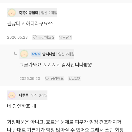
축복이랑엄마
임신 2개월
괜찮다고 하더라구요^^
2026.05.23
공감해요
2
답글달기
맘니니맘
임신 2개월
작성자
그른가봐요 ㅎㅎㅎㅎ 감사합니다!!!🌸
2026.05.23
공감해요
답글달기
나루루
임신 6개월
네 당연하죠~!!
화장때문은 아니고, 호르몬 문제로 피부가 엄청 건조해지거
나 반대로 기름기가 엄청 많아질 수 있어요 그래서 쓰던 화장