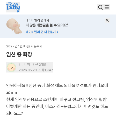
베이비빌리 앱에서
더 많은 베동글을 볼 수 있어요!
베이비빌리 앱 다운받기
2027년 1월 베동
/
자유주제
임신 중 화장
맘니니맘
임신 2개월
2026.05.23
조회
1,947
안녕하세요!! 임신 중에 화장 해도 되나요!? 정보가 안나오네
요ㅠㅠ
현재 임산부전용으로 스킨케어 바꾸고 선크림, 임산부 립밤
이렇게만 하는 중인데, 마스카라+눈썹그리기 이런것도 해도
되나요...?