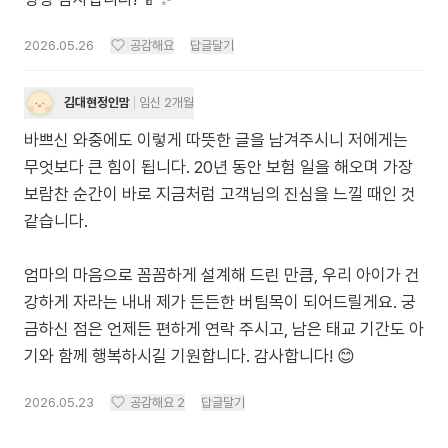
2026.05.26
공감해요
답글달기
김대현정인맘
임신 2개월
바쁘신 와중에도 이렇게 따뜻한 글을 남겨주시니 저에게는
무엇보다 큰 힘이 됩니다. 20년 동안 보험 일을 해오며 가장
보람찬 순간이 바로 지금처럼 고객님의 진심을 느낄 때인 것
같습니다.
엄마의 마음으로 꼼꼼하게 설계해 드린 만큼, 우리 아이가 건
강하게 자라는 내내 제가 든든한 버팀목이 되어드릴게요. 궁
금하신 점은 언제든 편하게 연락 주시고, 남은 태교 기간도 아
기와 함께 행복하시길 기원합니다. 감사합니다! 😊
2026.05.23
공감해요
2
답글달기