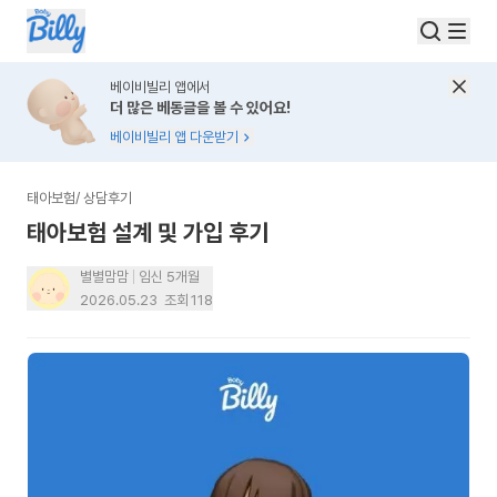
베이비빌리 앱에서
더 많은 베동글을 볼 수 있어요!
베이비빌리 앱 다운받기
태아보험
/
상담후기
태아보험 설계 및 가입 후기
별별맘맘
임신 5개월
2026.05.23
조회
118