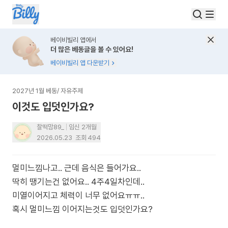
베이비빌리 앱에서
더 많은 베동글을 볼 수 있어요!
베이비빌리 앱 다운받기
2027년 1월 베동
/
자유주제
이것도 입덧인가요?
찰떡맘89_
임신 2개월
2026.05.23
조회
494
멀미느낌나고.. 근데 음식은 들어가요..
딱히 땡기는건 없어요.. 4주4일차인데..
미열이어지고 체력이 너무 없어요ㅠㅠ..
혹시 멀미느낌 이어지는것도 입덧인가요?