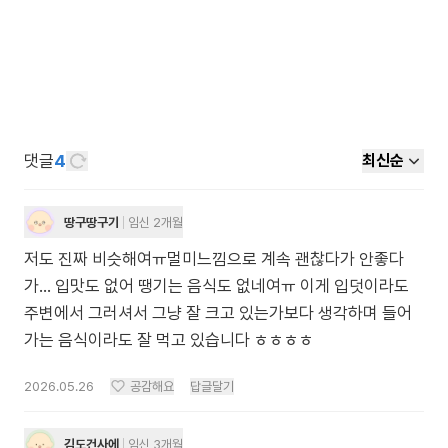
댓글
4
최신순
땅구땅구기
임신 2개월
저도 진짜 비슷해여ㅠ멀미느낌으로 계속 괜찮다가 안좋다
가... 입맛도 없어 땡기는 음식도 없네여ㅠ 이게 입덧이라도
주변에서 그러셔서 그냥 잘 크고 있는가보다 생각하며 들어
가는 음식이라도 잘 먹고 있습니다 ㅎㅎㅎㅎ
2026.05.26
공감해요
답글달기
김도건사에
임신 3개월