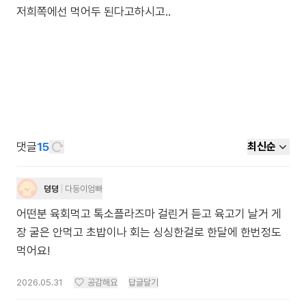
저희쪽에선 먹어두 된다고하시고..
댓글
15
최신순
뎡뎡
다둥이엄빠
어떤분 육회먹고 톡소플라즈마 걸린거 듣고 육고기 날거 게
장 굴은 안먹고 초밥이나 회는 싱싱한걸로 한달에 한번정도
먹어요!
2026.05.31
공감해요
답글달기