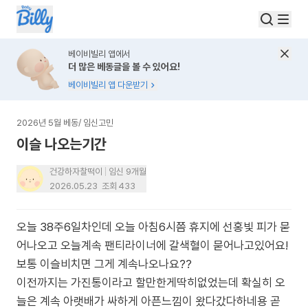
베이비빌리 앱에서
더 많은 베동글을 볼 수 있어요!
베이비빌리 앱 다운받기
2026년 5월 베동
/
임신고민
이슬 나오는기간
건강하자찰떡이
임신 9개월
2026.05.23
조회
433
오늘 38주6일차인데 오늘 아침6시쯤 휴지에 선홍빛 피가 묻
어나오고 오늘계속 팬티라이너에 갈색혈이 묻어나고있어요!
보통 이슬비치면 그게 계속나오나요??
이전까지는 가진통이라고 할만한게딱히없었는데 확실히 오
늘은 계속 아랫배가 싸하게 아픈느낌이 왔다갔다하네용 곧