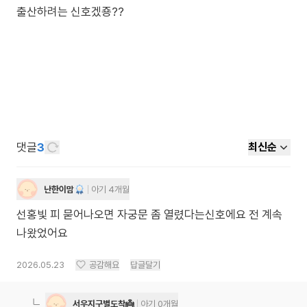
출산하려는 신호겠죵??
댓글
3
최신순
난한이맘
아기 4개월
선홍빛 피 묻어나오면 자궁문 좀 열렸다는신호에요 전 계속
나왔었어요
2026.05.23
공감해요
답글달기
서우지구별도착👼
아기 0개월