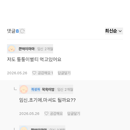
댓글
8
최신순
쫀떡이마마
임신 2개월
저도 퉁퉁이별티 먹고있어요
2026.05.26
공감해요
1
답글달기
꾹옥이맘
임신 2개월
작성자
임신.초기에.마셔도 될까요??
2026.05.26
공감해요
답글달기