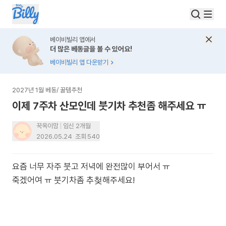
베이비빌리 앱에서
더 많은 베동글을 볼 수 있어요!
베이비빌리 앱 다운받기
2027년 1월 베동
/
꿀템추천
이제 7주차 산모인데 붓기차 추천좀 해주세요 ㅠ
꾹옥이맘
임신 2개월
2026.05.24
조회
540
요즘 너무 자주 붓고 저녁에 완전많이 부어서 ㅠ
죽겠어여 ㅠ 붓기차좀 추첮해주세요!