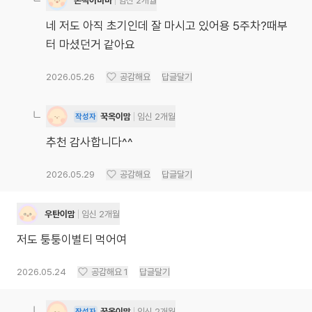
쫀떡이마마
임신 2개월
네 저도 아직 초기인데 잘 마시고 있어용 5주차?때부
터 마셨던거 같아요
2026.05.26
공감해요
답글달기
꾹옥이맘
임신 2개월
작성자
추천 감사합니다^^
2026.05.29
공감해요
답글달기
우탄이맘
임신 2개월
저도 퉁퉁이별티 먹어여
2026.05.24
공감해요
1
답글달기
꾹옥이맘
임신 2개월
작성자