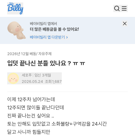
베이비빌리 앱에서
더 많은 베동글을 볼 수 있어요!
베이비빌리 앱 다운받기
2026년 12월 베동
/
자유주제
입덧 끝나신 분들 있나요 ? ㅠ ㅠ
세포푸
임신 3개월
2026.05.24
조회
1,687
이제 12주차 넘어가는데
12주되면 많이들 끝난다던데
진짜 끝나는건 싶어요 ..
토는 안해도 입맛없고 소화불량+구역감을 24시간
달고 사니까 힘들지만