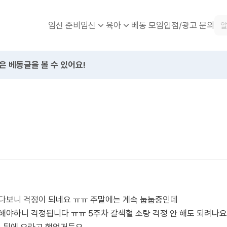
임신 준비
베동 모임
입점/광고 문의
임신
육아
은 베동글을 볼 수 있어요!
었다보니 걱정이 되네요 ㅠㅠ 주말에는 계속 눕눕중인데
해야하니 걱정됩니다 ㅠㅠ 5주차 갈색혈 소량 걱정 안 해도 되려나요