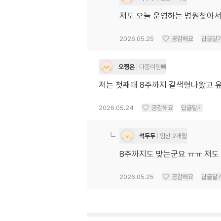
저도 오늘 운영하는 병원찾아
2026.05.25
공감해요
답글달
오쩡은
다둥이엄빠
저는 첫째때 8주까지 갈색혈나왔고 
2026.05.24
공감해요
답글달기
석두두
임신 2개월
8주까지도 맞는군요 ㅠㅠ 저도
2026.05.25
공감해요
답글달