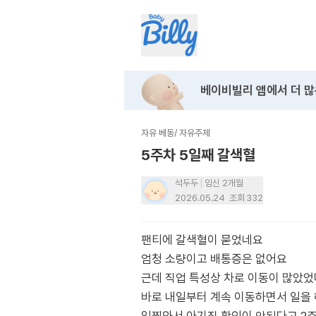
베이비빌리 앱에서
더 많
자유 베동
/
자유주제
5주차 5일째 갈색혈
석두두
임신 2개월
2026.05.24
조회
332
팬티에 갈색혈이 묻었네요
엄청 소량이고 배통증은 없어요
근데 직업 특성상 차로 이동이 많았
바로 내일부터 계속 이동하면서 일을 