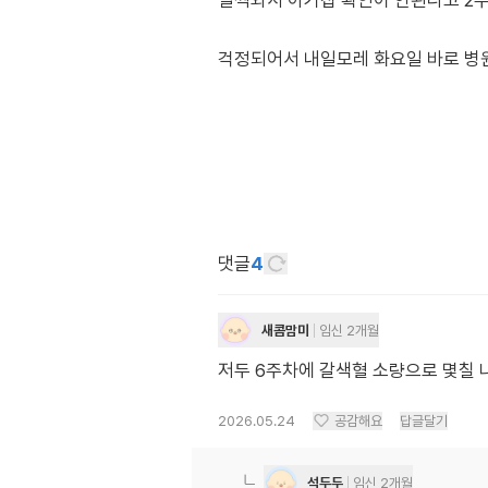
일찍와서 아기집 확인이 안된다고 2
걱정되어서 내일모레 화요일 바로 병
댓글
4
새콤맘미
임신 2개월
저두 6주차에 갈색혈 소량으로 몇칠
2026.05.24
공감해요
답글달기
석두두
임신 2개월