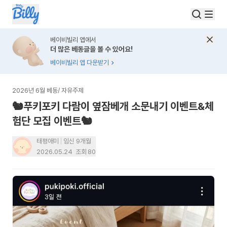
베이비빌리 앱에서
더 많은 베동글을 볼 수 있어요!
베이비빌리 앱 다운받기
2026년 6월 베동
/
자유주제
🐿️푸키포키 다람이 옆잠베개 소문내기 이벤트&체
험단 모집 이벤트🐿️
태평애미
임신 9개월
2026.05.24
조회
80