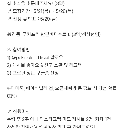
집 소식을 소문내주세요! (3명)
📍 모집기간 : 5/21(목) ~ 5/28(목)
📍 선정 및 발표 : 5/29(금)
🎁경품: 푸키포키 반팔바디수트 L (3명/색상랜덤)
💌 참여방법
1) @pukipoki.official 팔로우
2) 게시물 좋아요 & 친구 소환 및 리그램
3) 프로필 상단 구글폼 신청
⠀
✨마미톡, 베이비빌리 앱, 오픈채팅방 등 홍보 시 당첨 확률
𝐔𝐏✨
⠀
📍 진행미션
수령 후 2주 이내 인스타그램 피드 게시물 2건, 카페 1건
자세한 진행내용은 당첨자 발표 후 안내드려요!