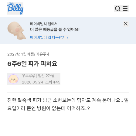
베이비빌리 앱에서
더 많은 베동글을 볼 수 있어요!
베이비빌리 앱 다운받기
2027년 1월 베동
/
자유주제
6주6일 피가 피쳐요
우루루루
임신 2개월
2026.05.24
조회
445
진한 팥죽색 피가 방금 소변보는데 닦아도 계속 묻어나요.. 일
요일이라 문연 병원이 없는데 어떡하죠..?