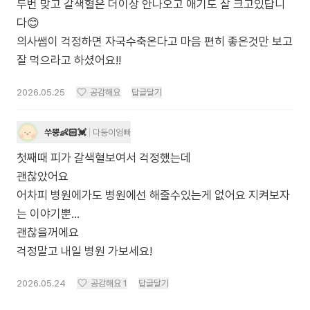
두번 맞고 갈색혈은 더이상 안나오고 애기도 잘 크고있답니
다😊
의사쌤이 걱정하면 자국수축온다고 마음 편히 좋은것만 보고
잘 먹으라고 하셨어요!!
2026.05.25
공감해요
답글달기
쑤뿡👶🏻💓
다둥이엄빠
첫째때 피가 갈색혈보여서 걱정했는데
괜찮았어요
어차피 병원에가도 병원에선 해줄수있는게 없어요 지켜보자
는 이야기뿐...
괜찮을꺼에요
걱정말고 내일 병원 가보세요!
2026.05.24
공감해요
1
답글달기