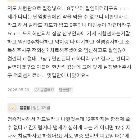
저도 시험관으로 질정넣으니 8주부터 질염이더라구요ㅜㅜ
제가 다니는 난임병원에선 약을 먹을 수 없으니 비판텐바르
라고 해서 발라도 차도가 없고 9주되니 미친듯이 가렵더라구
요ㅜㅜ 도저히안되서 집앞 산부인과에 가서 시험관하는거말
하고 임신9주차다하고 약이랑 다 얘기하고 질염검사하고 소
독해주시구 적외선? 치료해주셨어요 임신하고도 질염많이
걸린다고 절대 그냥두면안된다고 하더라구요 결과는 칸디다
질염이였구요 이틀에 한번씩 갔는데 그에 맞게 질정넣어주시
구 적외선치료하니 몇일만에 나았어요~
2026.05.26
공감해요
답글달기
뿜뿜맘
임신 3개월
염증검사해서 가드넬라균 나왔었는데 12주까지는 항생제 쓸
수 없다고 간지럽거나 냄새가 심하게 나는 거 아니면 12주 지
나서 치료하자고 하셨어요! 저도 염증 있지만 피고임 때문에