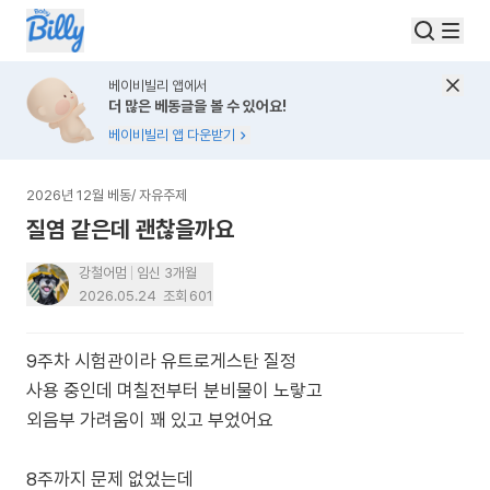
베이비빌리 앱에서
더 많은 베동글을 볼 수 있어요!
베이비빌리 앱 다운받기
2026년 12월 베동
/
자유주제
질염 같은데 괜찮을까요
강철어멈
임신 3개월
2026.05.24
조회
601
9주차 시험관이라 유트로게스탄 질정
사용 중인데 며칠전부터 분비물이 노랗고
외음부 가려움이 꽤 있고 부었어요
8주까지 문제 없었는데