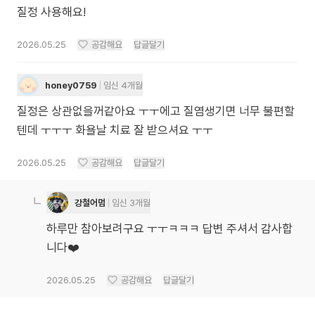
질정 사용해요!
2026.05.25
공감해요
답글달기
honey0759
임신 4개월
질정은 상관없을꺼같아요 ㅜㅜ에고 질염생기면 너무 불편할
텐데 ㅜㅜㅜ 화욜날 치료 잘 받으셔요 ㅜㅜ
2026.05.25
공감해요
답글달기
강철어멈
임신 3개월
하루만 참아보려구요 ㅜㅜㅋㅋㅋ 답변 주셔서 감사합
니다❤️
2026.05.25
공감해요
답글달기