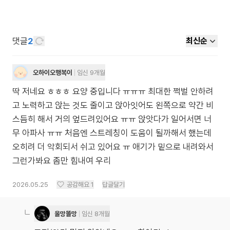
댓글
2
최신순
오하이오행복이
임신 9개월
딱 저네요 ㅎㅎㅎ 요양 중입니다 ㅠㅠㅠ 최대한 쩍벌 안하려
고 노력하고 앉는 것도 줄이고 앉아잇어도 왼쪽으로 약간 비
스듬히 해서 거의 엎드려있어요 ㅠㅠ 앉앗다가 일어서면 너
무 아파사 ㅠㅠ 처음엔 스트레칭이 도움이 될까해서 했는데
오히려 더 악회되서 쉬고 있어요 ㅠ 애기가 밑으로 내려와서
그런가봐요 좀만 힘내여 우리
2026.05.25
공감해요
1
답글달기
올망똘망
임신 8개월