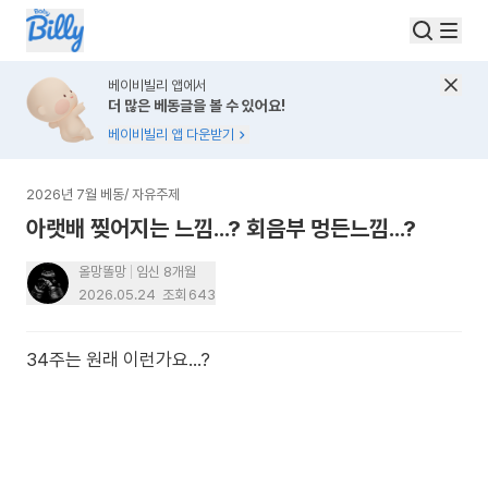
베이비빌리 앱에서
더 많은 베동글을 볼 수 있어요!
베이비빌리 앱 다운받기
2026년 7월 베동
/
자유주제
아랫배 찢어지는 느낌...? 회음부 멍든느낌...?
올망똘망
임신 8개월
2026.05.24
조회
643
34주는 원래 이런가요...?