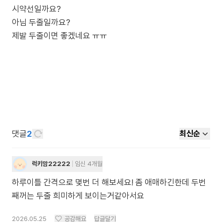
시약선일까요?
아님 두줄일까요?
댓글
2
최신순
럭키맘22222
임신 4개월
하루이틀 간격으로 몇번 더 해보세요! 좀 애매하긴한데 두번
째꺼는 두줄 희미하게 보이는거같아서요
2026.05.25
공감해요
답글달기