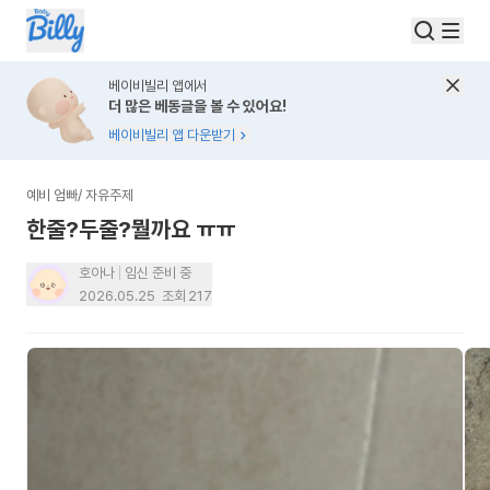
베이비빌리 앱에서
더 많은 베동글을 볼 수 있어요!
베이비빌리 앱 다운받기
예비 엄빠
/
자유주제
한줄?두줄?뭘까요 ㅠㅠ
호아나
임신 준비 중
2026.05.25
조회
217