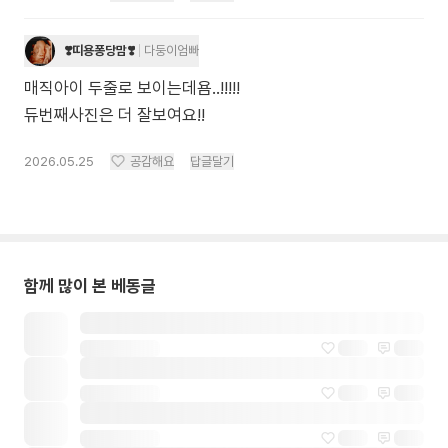
❣️띠용퐁당맘❣️
다둥이엄빠
매직아이 두줄로 보이는데욤..!!!!!
듀번째사진은 더 잘보여요!!
2026.05.25
공감해요
답글달기
함께 많이 본 베동글