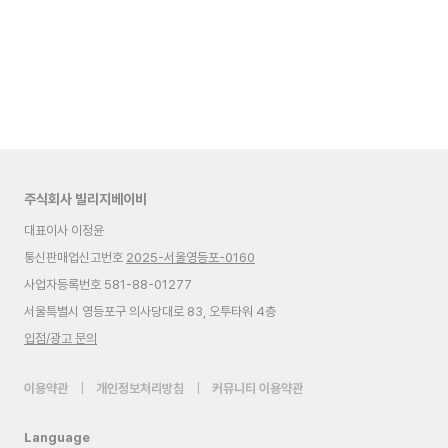
주식회사 빌리지베이비
대표이사 이정윤
통신판매업신고번호
2025-서울영등포-0160
사업자등록번호 581-88-01277
서울특별시 영등포구 의사당대로 83, 오투타워 4층
입점/광고 문의
이용약관
|
개인정보처리방침
|
커뮤니티 이용약관
Language