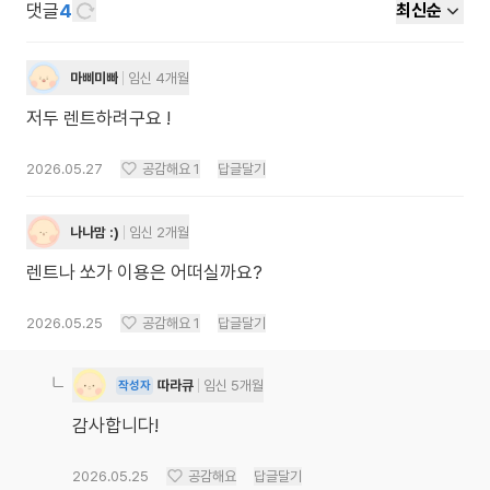
댓글
4
최신순
마삐미빠
임신 4개월
저두 렌트하려구요 !
2026.05.27
공감해요
1
답글달기
나나맘 :)
임신 2개월
렌트나 쏘가 이용은 어떠실까요?
2026.05.25
공감해요
1
답글달기
따라큐
임신 5개월
작성자
감사합니다!
2026.05.25
공감해요
답글달기