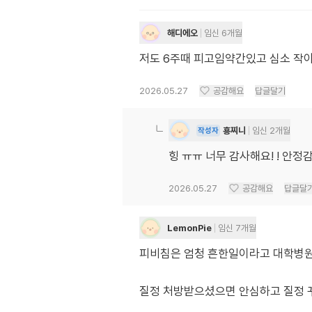
해디에오
임신 6개월
저도 6주때 피고임약간있고 심소 작
2026.05.27
공감해요
답글달기
횽찌니
임신 2개월
작성자
힝 ㅠㅠ 너무 감사해요! ! 안정감
2026.05.27
공감해요
답글달
LemonPie
임신 7개월
피비침은 엄청 흔한일이라고 대학병원
질정 처방받으셨으면 안심하고 질정 