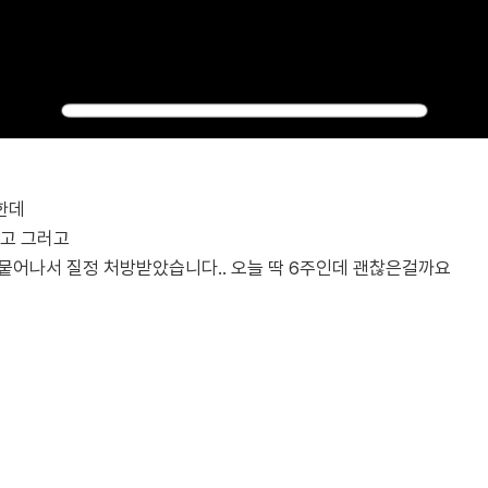
한데
고 그러고
뭍어나서 질정 처방받았습니다.. 오늘 딱 6주인데 괜찮은걸까요