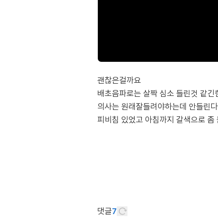
괜찮은걸까요
배초음파로는 살짝 심소 들린것 같긴
의사는 원래잘들려야하는데 안들린다
피비침 있었고 아침까지 갈색으로 좀 
댓글
7