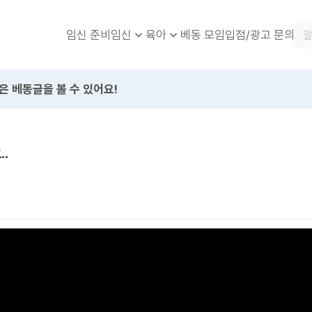
임신 준비
베동 모임
입점/광고 문의
임신
육아
은 베동글을 볼 수 있어요!
.