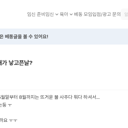
임신 준비
베동 모임
입점/광고 문의
임신
육아
은 베동글을 볼 수 있어요!
내가 낳고픈날?
5월말부터 8월까지는 뜨거운 불 사주다 뭐다 하셔서…
는둥 ㅜ
까요 ㅜㅜ