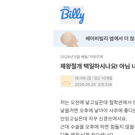
베이비빌리 앱에서
더 많
2026년 5월 베동
/
자유주제
제왕절개 택일하시나요! 아님 
테니테니맘
임신 10개월
2026.05.25
조회
338
저는 오전에 낳고싶은데 철학관에서 
낳을거면 오후에 낳아야 사주에 좋다
안믿고싶은데 자꾸 신경쓰여서요.
근데 수술을 오후에 하면 힘들지 않을