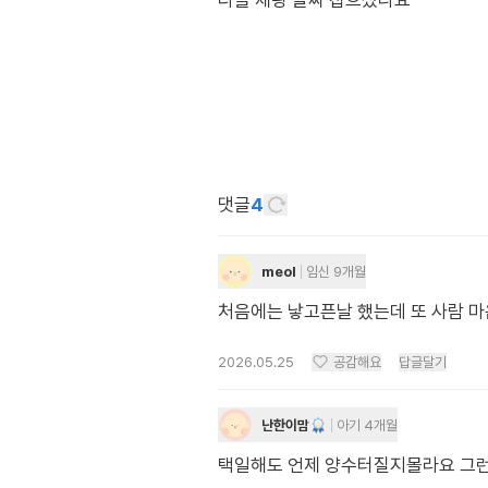
다들 제왕 날짜 잡으셨나요
댓글
4
meol
임신 9개월
처음에는 낳고픈날 했는데 또 사람 
2026.05.25
공감해요
답글달기
난한이맘
아기 4개월
택일해도 언제 양수터질지몰라요 그