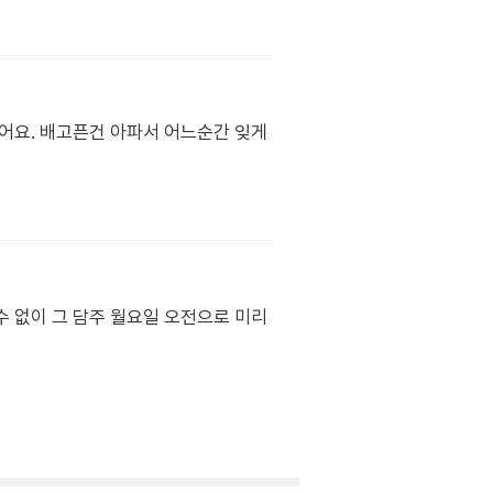
랐어요. 배고픈건 아파서 어느순간 잊게
수 없이 그 담주 월요일 오전으로 미리