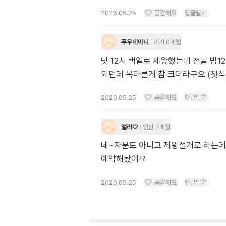
2026.05.25
공감해요
답글달기
푸우네이니
아기 0개월
낮 12시 택일로 제왕했는데 전날 밤
되던데 목마른게 참 크더라구요 (첫식
2026.05.25
공감해요
답글달기
앨리♡
임신 7개월
네~자분도 아니고 제왕절개로 하는데 
예약해놨어요
2026.05.25
공감해요
답글달기