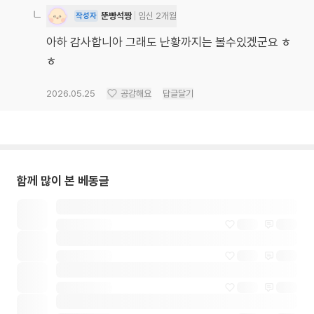
뚠빵석짱
임신 2개월
작성자
아하 감사합니아 그래도 난황까지는 볼수있겠군요 ㅎ
ㅎ
2026.05.25
공감해요
답글달기
함께 많이 본 베동글