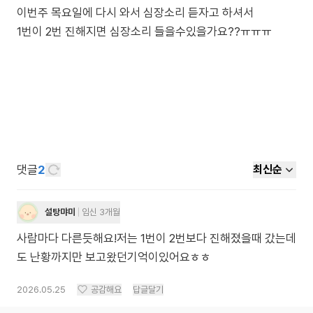
이번주 목요일에 다시 와서 심장소리 듣자고 하셔서
1번이 2번 진해지면 심장소리 들을수있을가요??ㅠㅠㅠ
댓글
2
최신순
설탕먀미
임신 3개월
사람마다 다른듯해요!저는 1번이 2번보다 진해졌을때 갔는데
도 난황까지만 보고왔던기억이있어요ㅎㅎ
2026.05.25
공감해요
답글달기