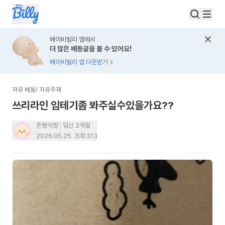
베이비빌리 앱에서
더 많은 베동글을 볼 수 있어요!
베이비빌리 앱 다운받기
자유 베동
/
자유주제
쓰리라인 임테기좀 봐주실수있을가요??
뚠빵석짱
임신 2개월
2026.05.25
조회
313