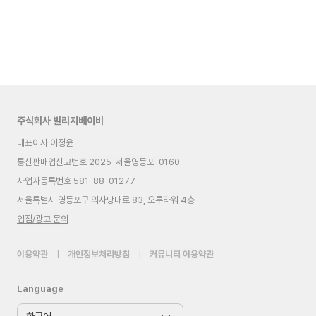
주식회사 빌리지베이비
대표이사 이정윤
통신판매업신고번호
2025-서울영등포-0160
사업자등록번호 581-88-01277
서울특별시 영등포구 의사당대로 83, 오투타워 4층
입점/광고 문의
이용약관
|
개인정보처리방침
|
커뮤니티 이용약관
Language