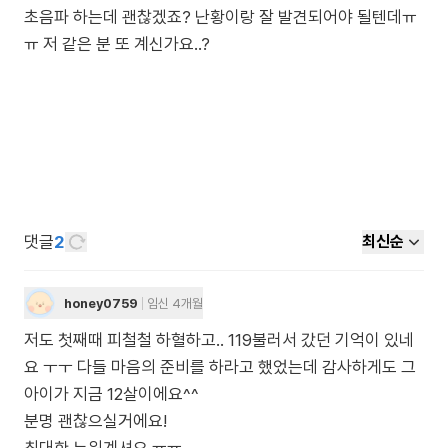
초음파 하는데 괜찮겠죠? 난황이랑 잘 발견되어야 될텐데ㅠ
ㅠ 저 같은 분 또 계신가요..?
댓글
2
최신순
honey0759
임신 4개월
저도 첫째때 피철철 하혈하고.. 119불러서 갔던 기억이 있네
요 ㅜㅜ 다들 마음의 준비를 하라고 했었는데 감사하게도 그
아이가 지금 12살이에요^^
분명 괜찮으실거에요!