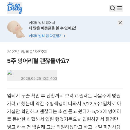
베이비빌리 앱에서
더 많은 베동글을 볼 수 있어요!
베이비빌리 앱 다운받기
2027년 1월 베동
/
자유주제
5주 덩어리혈 괜찮을까요?
탈퇴한 유저
2026.05.25
조회
403
임테기 두줄 확인 후 난황까지 보려고 원래는 다음주에 병원
가려고 했는데 약간 주황색냉이 나와서 5/22 5주1일차로 아
기집만 확인하고 괜찮다는 소견 듣고 왔다가 5/23에 덩어리
를 동반한 하혈해서 입원 했었거든요ㅠ 입원하면서 질정만
넣고 하는 건 없길래 그냥 퇴원하겠다고 하고 내일 피검사랑