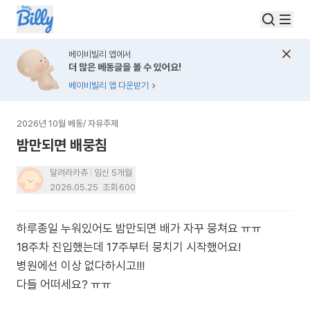
베이비빌리 앱에서
더 많은 베동글을 볼 수 있어요!
베이비빌리 앱 다운받기
2026년 10월 베동
/
자유주제
밤만되면 배뭉침
달려라카츄
임신 5개월
2026.05.25
조회
600
하루종일 누워있어도 밤만되면 배가 자꾸 뭉쳐요 ㅠㅠ
18주차 진입했는데 17주부터 뭉치기 시작했어요!
병원에선 이상 없다하시고!!!
다들 어떠세요? ㅠㅠ