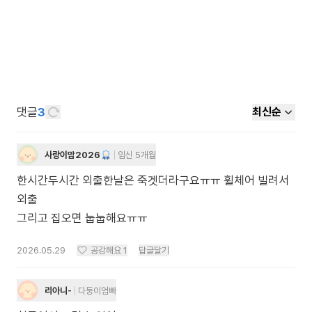
댓글
3
최신순
사랑이맘2026
임신 5개월
한시간두시간 외출한날은 죽겟더라구요ㅠㅠ 휠체어 빌려서
외출
그리고 집오면 눕눕해요ㅠㅠ
2026.05.29
공감해요
1
답글달기
리아니-
다둥이엄빠