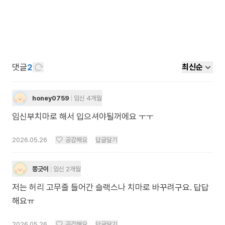
댓글
2
최신순
honey0759
임신 4개월
임신부치마로 해서 입으셔야될꺼에요 ㅜㅜ
2026.05.26
공감해요
답글달기
쫑긋이
임신 2개월
저는 허리 고무줄 들어간 슬랙스나 치마로 바꾸려구요. 답답
해요ㅠ
2026.05.26
공감해요
답글달기