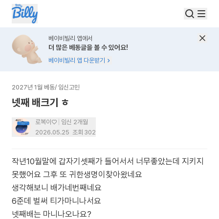
베이비빌리 앱에서
더 많은 베동글을 볼 수 있어요!
베이비빌리 앱 다운받기
2027년 1월 베동
/
임신고민
넷째 배크기 ㅎ
로복이♡
임신 2개월
2026.05.25
조회
302
작년10월말에 갑자기셋째가 들어서서 너무좋았는데 지키지
못했어요 그후 또 귀한생명이찾아왔네요
생각해보니 배가네번째네요
6준데 벌써 티가마니나서요
넷째배는 마니나오나요?