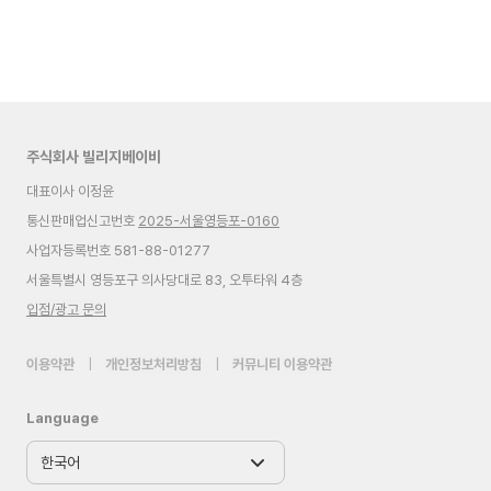
주식회사 빌리지베이비
대표이사 이정윤
통신판매업신고번호
2025-서울영등포-0160
사업자등록번호 581-88-01277
서울특별시 영등포구 의사당대로 83, 오투타워 4층
입점/광고 문의
이용약관
|
개인정보처리방침
|
커뮤니티 이용약관
Language