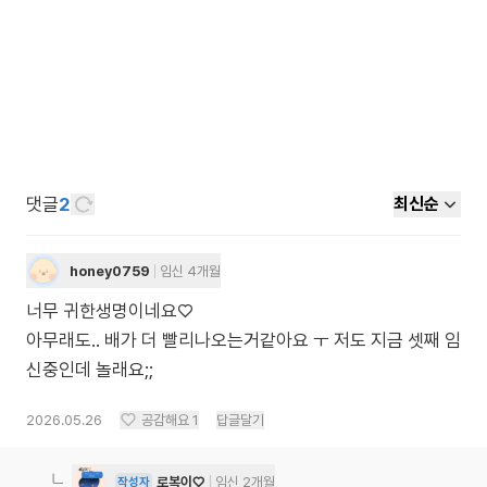
댓글
2
최신순
honey0759
임신 4개월
너무 귀한생명이네요♡
아무래도.. 배가 더 빨리나오는거같아요 ㅜ 저도 지금 셋째 임
신중인데 놀래요;;
2026.05.26
공감해요
1
답글달기
로복이♡
임신 2개월
작성자