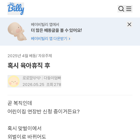
베이비빌리 앱에서
더 많은 베동글을 볼 수 있어요!
베이비빌리 앱 다운받기
2025년 4월 베동
/
자유주제
혹시 육아휴직 후
로로맘🩷🩷
다둥이엄빠
2026.05.25
조회
278
곧 복직인데
어린이집 연장반 신청 중이거든요?
혹시 맞벌이에서
외벌이로 바뀌어도