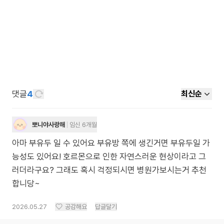
댓글
4
최신순
뽀니야사랑해
임신 6개월
아마 부유두 일 수 있어요 부유방 쪽에 생긴거면 부유두일 가
능성도 있어요! 호르몬으로 인한 자연스러운 현상이라고 그
러더라구요? 그래도 혹시 걱정되시면 병원가보시는거 추천
합니당~
2026.05.27
공감해요
답글달기