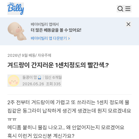
베이비빌리 앱에서
더 많은 베동글을 볼 수 있어요!
베이비빌리 앱 다운받기
2026년 9월 베동
/
자유주제
겨드랑이 간지러운 1센치정도의 빨간색.?
둘콩이 맘
임신 6개월
2026.05.26
조회
335
2주 전부터 겨드랑이에 가렵고 또 쓰라리는 1센치 정도에 물
집같은 동그라미 납작하게 생긴게 생겼는데 뭔지 모르겠네요
ㅠㅠ
메디폼 붙히니 물집 나오고.. 왜 안없어지는지 모르겠어요
혹시 이런거 있으신분 계신가요?