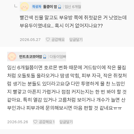
둘콩이 맘
임신 6개월
작성자
빨간색 진물 말고도 부유방 쪽에 쥐젓같은 거 낫었는데
부유두이였네요.. 혹시 이거 없어지나요??
2026.05.27
공감해요
답글달기
민트초코쪼아맘
다둥이엄빠
임신 6개월쯤이면 호르몬 변화 때문에 겨드랑이에 작은 물집
처럼 오돌토돌 올라오거나 땀샘 막힘, 피부 자극, 작은 쥐젖처
럼 생기는 분들도 있더라고요🥲 다만 투명하게 물 찬 느낌인
지 빨갛고 아픈지 가렵거나 점점 커지는지는 한 번 봐야 할 것
같아요. 특히 열감 있거나 고름처럼 보이거나 개수가 늘면 산
부인과나 피부과에 문의해보시면 마음 편할 것 같네요ㅠㅠ
2026.05.26
공감해요
1
답글달기