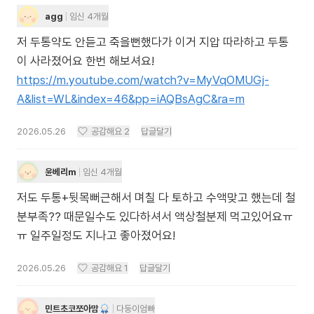
agg
임신 4개월
저 두통약도 안듣고 죽을뻔했다가 이거 지압 따라하고 두통
이 사라졌어요 한번 해보셔요!
https://m.youtube.com/watch?v=MyVqOMUGj-
A&list=WL&index=46&pp=iAQBsAgC&ra=m
2026.05.26
공감해요
2
답글달기
윤베리m
임신 4개월
저도 두통+뒷목뻐근해서 며칠 다 토하고 수액맞고 했는데 철
분부족?? 때문일수도 있다하셔서 액상철분제 먹고있어요ㅠ
ㅠ 일주일정도 지나고 좋아졌어요!
2026.05.26
공감해요
1
답글달기
민트초코쪼아맘
다둥이엄빠