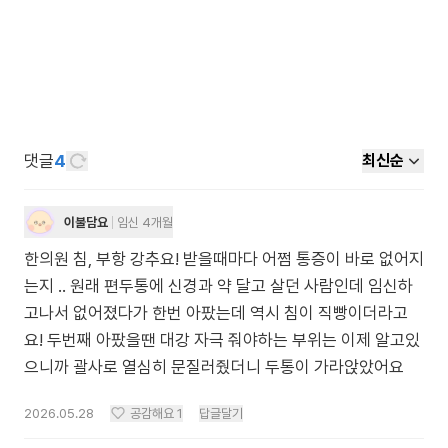
댓글
4
최신순
이불담요
임신 4개월
한의원 침, 부항 강추요! 받을때마다 어쩜 통증이 바로 없어지
는지 .. 원래 편두통에 신경과 약 달고 살던 사람인데 임신하
고나서 없어졌다가 한번 아팠는데 역시 침이 직빵이더라고
요! 두번째 아팠을땐 대강 자극 줘야하는 부위는 이제 알고있
으니까 괄사로 열심히 문질러줬더니 두통이 가라앉았어요
2026.05.28
공감해요
1
답글달기