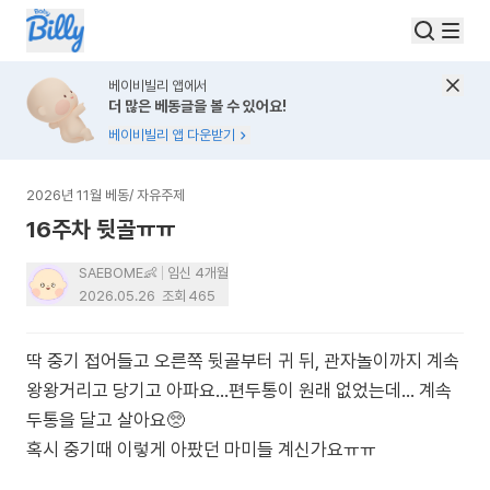
베이비빌리 앱에서
더 많은 베동글을 볼 수 있어요!
베이비빌리 앱 다운받기
2026년 11월 베동
/
자유주제
16주차 뒷골ㅠㅠ
SAEBOME👶
임신 4개월
2026.05.26
조회
465
딱 중기 접어들고 오른쪽 뒷골부터 귀 뒤, 관자놀이까지 계속
왕왕거리고 당기고 아파요...편두통이 원래 없었는데... 계속
두통을 달고 살아요🥺
혹시 중기때 이렇게 아팠던 마미들 계신가요ㅠㅠ