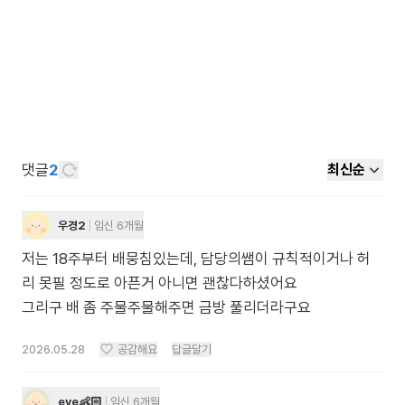
댓글
2
최신순
우경2
임신 6개월
저는 18주부터 배뭉침있는데, 담당의쌤이 규칙적이거나 허
리 못필 정도로 아픈거 아니면 괜찮다하셨어요
그리구 배 좀 주물주물해주면 금방 풀리더라구요
2026.05.28
공감해요
답글달기
eve👶🏻
임신 6개월