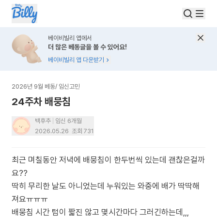
베이비빌리 앱에서
더 많은 베동글을 볼 수 있어요!
베이비빌리 앱 다운받기
2026년 9월 베동
/
임신고민
24주차 배뭉침
백후추
임신 6개월
2026.05.26
조회
731
최근 며칠동안 저녁에 배뭉침이 한두번씩 있는데 괜찮은걸까
요??
딱히 무리한 날도 아니었는데 누워있는 와중에 배가 딱딱해
져요ㅠㅠㅠ
배뭉침 시간 텀이 짧진 않고 몇시간마다 그러긴하는데,,,