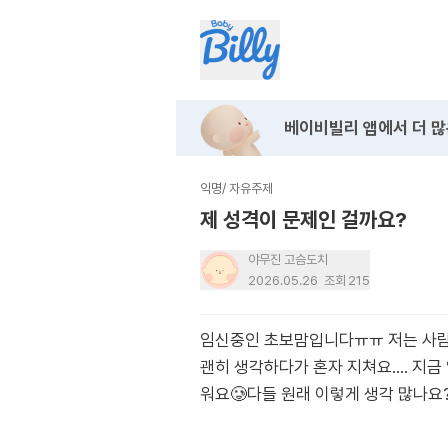
베이비빌리 앱에서
더 많
익명
/
자유주제
제 성격이 문제인 걸까요?
야무진 고슴도치
2026.05.26
조회
215
임신중인 초보맘입니다ㅠㅠ 저는 사람들
괜히 생각하다가 혼자 지쳐요…. 지금 
워요🥲다들 원래 이렇게 생각 많나요