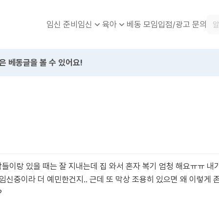
임신 준비
베동 모임
입점/광고 문의
임신
육아
은 베동글을 볼 수 있어요!
이랑 있을 때는 잘 지내는데 집 와서 혼자 복기 엄청 해요ㅠㅠ 내가
임신중이라 더 예민한건지.. 근데 또 막상 조용히 있으면 왜 이렇게 
?