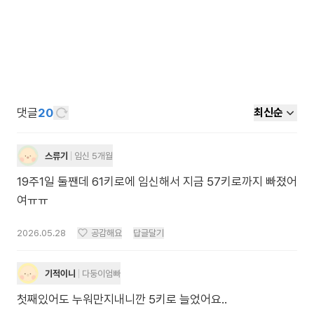
댓글
20
최신순
스류기
임신 5개월
19주1일 둘짼데 61키로에 임신해서 지금 57키로까지 빠졌어
여ㅠㅠ
2026.05.28
공감해요
답글달기
기적이니
다둥이엄빠
첫째있어도 누워만지내니깐 5키로 늘었어요..