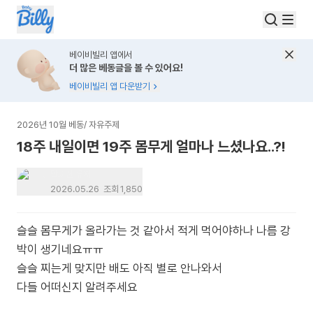
베이비빌리 앱에서
더 많은 베동글을 볼 수 있어요!
베이비빌리 앱 다운받기
2026년 10월 베동
/
자유주제
18주 내일이면 19주 몸무게 얼마나 느셨나요..?!
탈퇴한 유저
2026.05.26
조회
1,850
슬슬 몸무게가 올라가는 것 같아서 적게 먹어야하나 나름 강
박이 생기네요ㅠㅠ
슬슬 찌는게 맞지만 배도 아직 별로 안나와서
다들 어떠신지 알려주세요