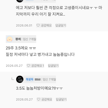
에고 저보다 훨씬 큰 걱정으로 고생중이시네요ㅜ ㅜ 마
지막까지 우리 아기 잘 지켜요..
2026.06.01
공감해요
답글달기
쮸히
임신 7개월
29주 3.5에요 ㅠㅠ
질정 저녁마다 넣고 병가내고 눕눕중입니다
2026.05.27
공감해요
1
답글달기
llliil
임신 7개월
작성자
3.5도 눕눕처방이예요?!!ㅜㅜ
2026.05.27
공감해요
답글달기