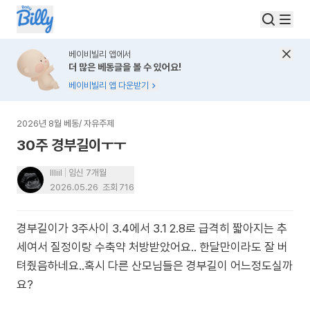
베이비빌리 앱에서
더 많은 베동글을 볼 수 있어요!
베이비빌리 앱 다운받기
2026년 8월 베동
/
자유주제
30주 경부길이ㅜㅜ
llliil
임신 7개월
2026.05.26
조회
716
경부길이가 3주사이 3.4에서 3.1 2.8로 급격히 짧아지는 추
세여서 질정이랑 수축약 처방받았어요.. 한달만이라도 잘 버
텨줬음하네요..혹시 다른 산모님들은 경부길이 어느정도실까
요?