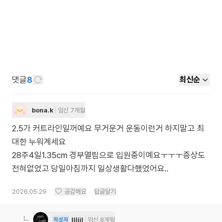
댓글
8
최신순
bona.k
임신 7개월
2.5가 커트라인일꺼예요 무거운거 운동이런거 하지말고 최
대한 누워계세요
28주4일1.35cm 경부열림으로 입원중이예요ㅜㅜㅜ증상도
전혀없었고 당일아침까지 일상생활다했었어요..
2026.05.29
공감해요
답글달기
llliil
임신 8개월
작성자