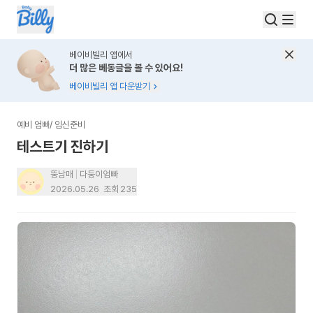
베이비빌리 앱에서
더 많은 베동글을 볼 수 있어요!
베이비빌리 앱 다운받기
예비 엄빠
/
임신준비
테스트기 진하기
뚱남매
다둥이엄빠
2026.05.26
조회
235