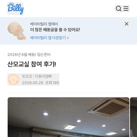
베이비빌리 앱에서
더 많은 베동글을 볼 수 있어요!
베이비빌리 앱 다운받기
2026년 6월 베동
/
임신준비
산모교실 참여 후기!
밋오오
다둥이엄빠
2026.05.26
조회
185