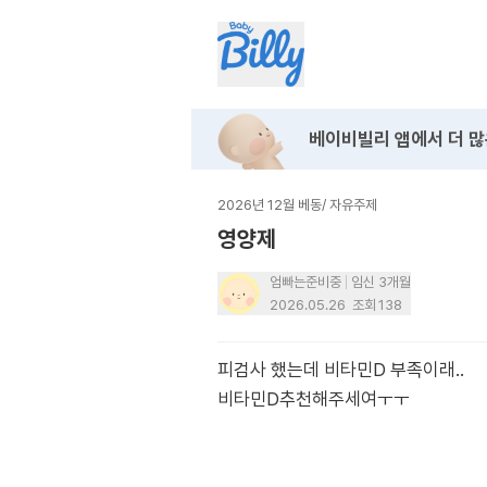
베이비빌리 앱에서
더 많
2026년 12월 베동
/
자유주제
영양제
엄빠는준비중
임신 3개월
2026.05.26
조회
138
피검사 했는데 비타민D 부족이래..
비타민D추천해주세여ㅜㅜ