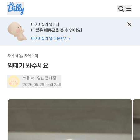
베이비빌리 앱에서
더 많은 베동글을 볼 수 있어요!
베이비빌리 앱 다운받기
자유 베동
/
자유주제
임테기 봐주세요
르몽S2
임신 준비 중
2026.05.26
조회
259