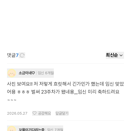
댓글
7
최신순
소금이네♡
임신 6개월
사진 보여요!! 저 저렇게 흐릿해서 긴가민가 했는데 임신 맞았
어용 ㅎㅎㅎ 벌써 23주차가 됐네용,,,임신 미리 축하드려요
~~~
2026.05.27
공감해요
답글달기
꼬물이기다리는중
임신 7개월