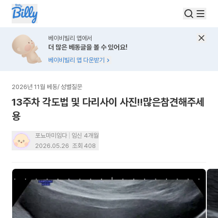
베이비빌리 앱에서
더 많은 베동글을 볼 수 있어요!
베이비빌리 앱 다운받기
2026년 11월 베동
/
성별질문
13주차 각도법 및 다리사이 사진!!많은참견해주세
용
포뇨마미임다
임신 4개월
2026.05.26
조회
408