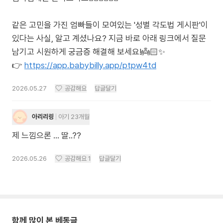
같은 고민을 가진 엄빠들이 모여있는 '성별 각도법 게시판'이
있다는 사실, 알고 계셨나요? 지금 바로 아래 링크에서 질문
남기고 시원하게 궁금증 해결해 보세요!👼🏻✨
👉
https://app.babybilly.app/ptpw4td
2026.05.27
공감해요
답글달기
아리리링
아기 23개월
제 느낌으론 … 딸..??
2026.05.26
공감해요
1
답글달기
함께 많이 본 베동글