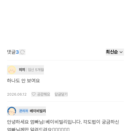
댓글
3
최신순
히끼
임신 5개월
하나도 안 보여요
2026.06.12
공감해요
답글달기
베이비빌리
관리자
안녕하세요 엄빠님! 베이비빌리입니다. 각도법이 궁금하신
엄빠님께만 알려드려요🙋🏻‍♀️🙋🏻‍♂️