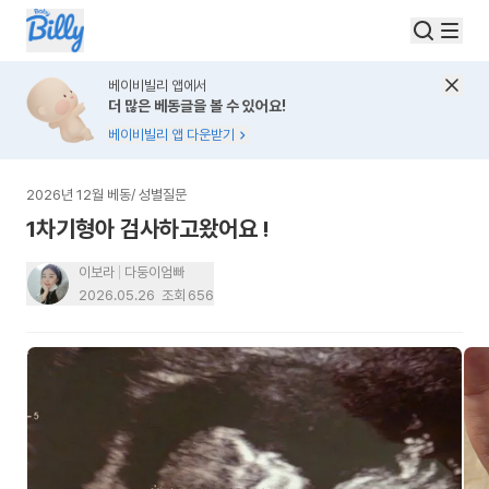
베이비빌리 앱에서
더 많은 베동글을 볼 수 있어요!
베이비빌리 앱 다운받기
2026년 12월 베동
/
성별질문
1차기형아 검사하고왔어요 !
이보라
다둥이엄빠
2026.05.26
조회
656