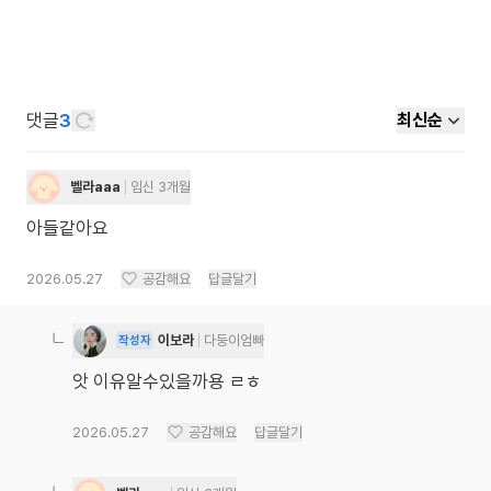
댓글
3
최신순
벨라aaa
임신 3개월
아들같아요
2026.05.27
공감해요
답글달기
이보라
다둥이엄빠
작성자
앗 이유알수있을까용 ㄹㅎ
2026.05.27
공감해요
답글달기