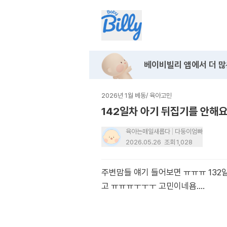
베이비빌리 앱에서
더 많
2026년 1월 베동
/
육아고민
142일차 아기 뒤집기를 안해요.
육아는매일새롭다
다둥이엄빠
2026.05.26
조회
1,028
주변맘들 얘기 들어보면 ㅠㅠㅠ 132일
고 ㅠㅠㅠㅜㅜㅜ 고민이네욤....