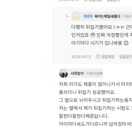
육아는매일새롭다
다둥
작성자
다행히 뒤집기했어요 ! ㅠㅠ 근
인거있죠 🥹 진짜 걱정했던게 저
아기마다 시기가 있나봐용 😊
2026.06.12
공감해요
답글달
시루맘♡
다둥이엄빠
저희 아가도 체중이 많이나가서 터미
용쓰더니 뒤집기 성공했어요.
그 옆으로 뉘어주시고 뒤집기하는동
저는 옆에서 제가 뒤집기하는 시범
잘한다잘한다해준답니다.
아이마다속도가다르니까 넘걱정마셔