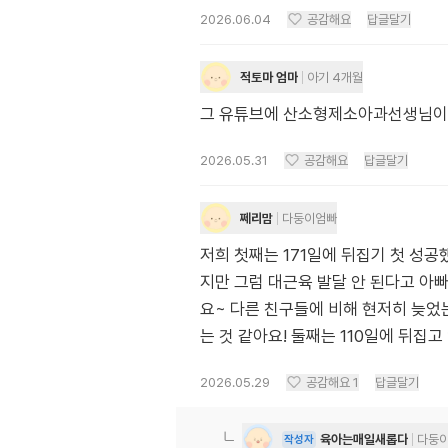
2026.06.04
공감해요
답글달기
적토마 엄마
아기 4개월
그 유튜브에 산소형제소아과선생님이 
2026.05.31
공감해요
답글달기
쩨리맘
다둥이엄빠
저희 첫째는 171일에 뒤집기 첫 성
지만 그럼 대근육 발달 안 된다고 아
요~ 다른 친구들에 비해 현저히 늦었
는 것 같아요! 둘째는 110일에 뒤집
2026.05.29
공감해요
1
답글달기
육아는매일새롭다
다둥
작성자