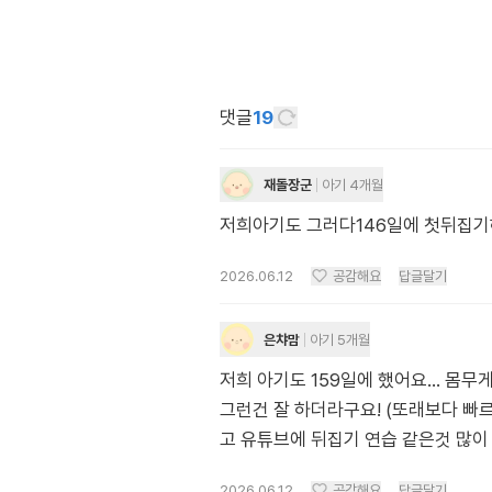
댓글
19
재돌장군
아기 4개월
저희아기도 그러다146일에 첫뒤집기
2026.06.12
공감해요
답글달기
은챠맘
아기 5개월
저희 아기도 159일에 했어요... 
그런건 잘 하더라구요! (또래보다 빠르
고 유튜브에 뒤집기 연습 같은것 많이
2026.06.12
공감해요
답글달기