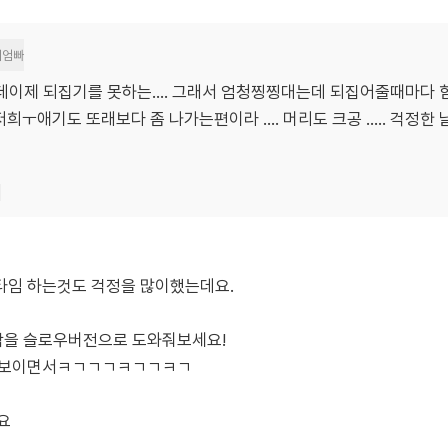
이엄빠
데이제 되집기를 못하는.... 그래서 엄청찡찡대는데 되집어줄때마다 힘
희ㅜ애기도 또래보다 좀 나가는편이라 .... 머리도 크공 ..... 걱
기
타임 하는것도 걱정을 많이했는데요.
작을 슬로우버전으로 도와줘보세요!
도 보이면서ㅋㄱㄱㄱㅋㄱㄱㅋㄱ
요