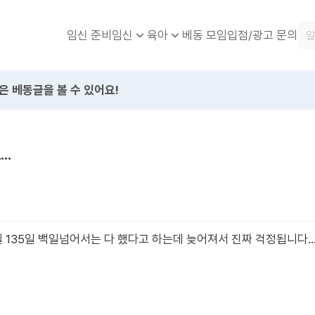
임신 준비
베동 모임
입점/광고 문의
임신
육아
은 베동글을 볼 수 있어요!
..
 135일 백일넘어서는 다 했다고 하는데 늦어져서 진짜 걱정됩니다..