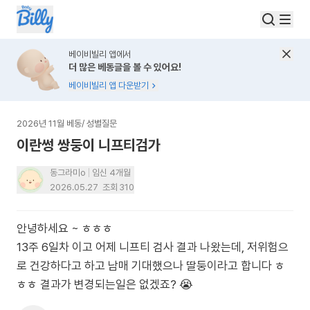
베이비빌리 앱에서
더 많은 베동글을 볼 수 있어요!
베이비빌리 앱 다운받기
2026년 11월 베동
/
성별질문
이란썽 쌍둥이 니프티검가
동그라미o
임신 4개월
2026.05.27
조회
310
안녕하세요 ~ ㅎㅎㅎ
13주 6일차 이고 어제 니프티 검사 결과 나왔는데, 저위험으
로 건강하다고 하고 남매 기대했으나 딸둥이라고 합니다 ㅎ
ㅎㅎ 결과가 변경되는일은 없겠죠? 😭