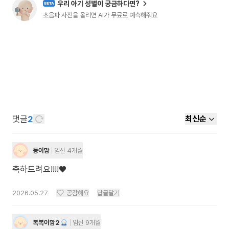
우리 아기 성별이 궁금하다면?
BETA
초음파 사진을 올리면 AI가 무료로 예측해줘요
댓글
2
최신순
둥이맘
임신 4개월
축하드려요!!!!♥️
2026.05.27
공감해요
답글달기
복복이맘2
임신 9개월