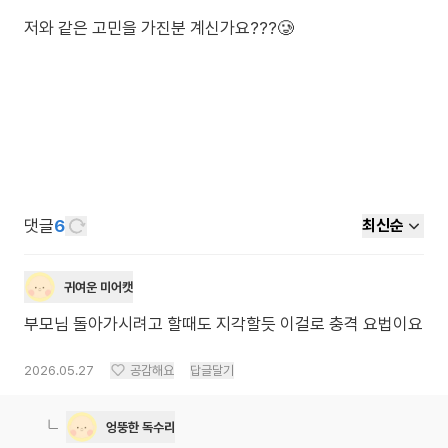
저와 같은 고민을 가진분 계신가요???🥲
댓글
6
최신순
귀여운 미어캣
부모님 돌아가시려고 할때도 지각할듯 이걸로 충격 요법이요
2026.05.27
공감해요
답글달기
엉뚱한 독수리