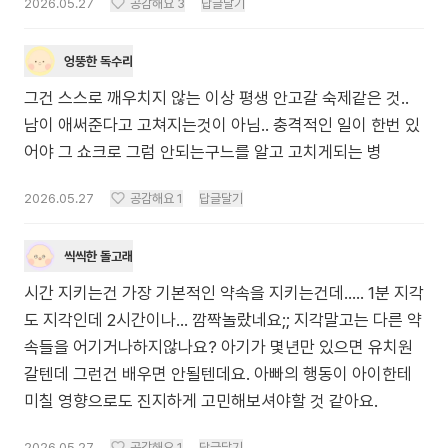
2026.05.27
공감해요
3
답글달기
엉뚱한 독수리
그건 스스로 깨우치지 않는 이상 평생 안고갈 숙제같은 것..
남이 애써준다고 고쳐지는것이 아님.. 충격적인 일이 한번 있
어야 그 쇼크로 그럼 안되는구느를 알고 고치게되는 병
2026.05.27
공감해요
1
답글달기
씩씩한 돌고래
시간 지키는건 가장 기본적인 약속을 지키는건데..... 1분 지각
도 지각인데 2시간이나... 깜짝놀랐네요;; 지각말고는 다른 약
속들을 어기거나하지않나요? 아기가 몇년만 있으면 유치원
갈텐데 그런건 배우면 안될텐데요. 아빠의 행동이 아이한테
미칠 영향으로도 진지하게 고민해보셔야할 것 같아요.
2026.05.27
공감해요
1
답글달기