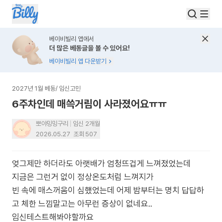
베이비빌리 앱에서
더 많은 베동글을 볼 수 있어요!
베이비빌리 앱 다운받기
2027년 1월 베동
/
임신고민
6주차인데 매쓱거림이 사라졌어요ㅠㅠ
뽀야밍밍구리
임신 2개월
2026.05.27
조회
507
엊그제만 하더라도 아랫배가 엄청뜨겁게 느껴졌었는데
지금은 그런거 없이 정상온도처럼 느껴지가
빈 속에 매스꺼움이 심했었는데 어제 밤부터는 명치 답답하
고 체한 느낌말고는 아무런 증상이 없네요..
임신테스트해봐야할까요