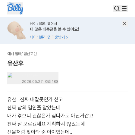
베이비빌리 앱에서
더 많은 베동글을 볼 수 있어요!
베이비빌리 앱 다운받기
예비 엄빠
/
임신고민
유산후
탈퇴한 유저
2026.05.27
조회
188
유산...진짜 내잘못인가 싶고
진짜 남의 일인줄 알았는데
내가 겪으니 괜찮은가 싶다가도 아닌거같고
진짜 잘 모르겠네요 계획하지 읺있는데
선물처럼 찾아와 준 아이었는데..