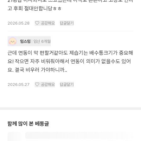
21평집 이사와서도 쓰고있는데 아직도 튼튼하고 고장도 안나
고 후회 절대안합니당ㅎㅎ
2026.05.28
공감해요
답글달기
임스임
임신 6개월
근데 연동이 막 편할거같아도 제습기는 배수통크기가 중요해
요! 작으면 자주 비워줘야해서 연동이 의미가 없을수도 있어
요. 결국 비우러 가야하니까..
2026.05.27
공감해요
답글달기
함께 많이 본 베동글