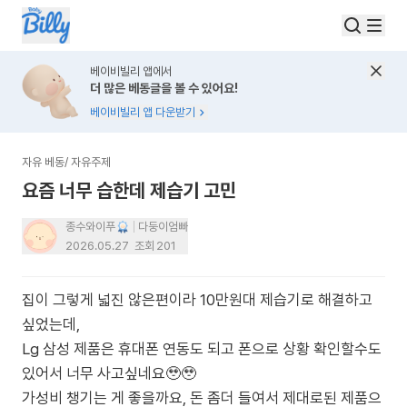
베이비빌리 앱에서
더 많은 베동글을 볼 수 있어요!
베이비빌리 앱 다운받기
자유 베동
/
자유주제
요즘 너무 습한데 제습기 고민
종수와이푸
다둥이엄빠
2026.05.27
조회
201
집이 그렇게 넓진 않은편이라 10만원대 제습기로 해결하고
싶었는데,
Lg 삼성 제품은 휴대폰 연동도 되고 폰으로 상황 확인할수도
있어서 너무 사고싶네요🥹🥹
가성비 챙기는 게 좋을까요, 돈 좀더 들여서 제대로된 제품으