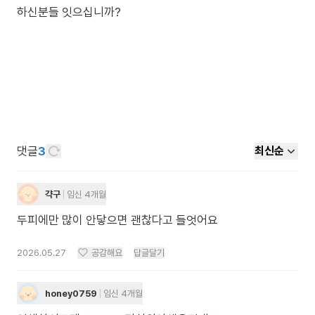
하신분들 잇으십니까?
댓글
3
최신순
갹구
임신 4개월
두피에만 많이 안닿으면 괜찮다고 들엇어요
2026.05.27
공감해요
답글달기
honey0759
임신 4개월