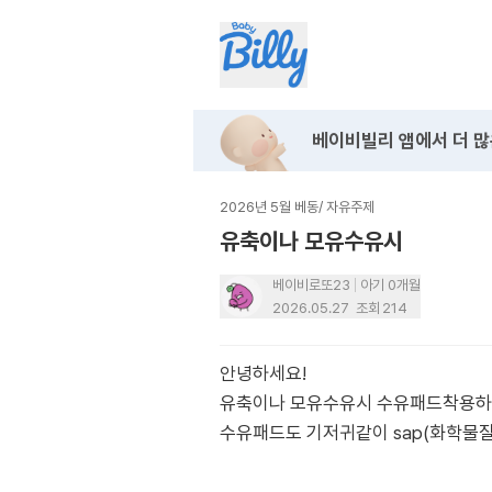
베이비빌리 앱에서
더 많
2026년 5월 베동
/
자유주제
유축이나 모유수유시
베이비로또23
아기 0개월
2026.05.27
조회
214
안녕하세요!
유축이나 모유수유시 수유패드착용하
수유패드도 기저귀같이 sap(화학물