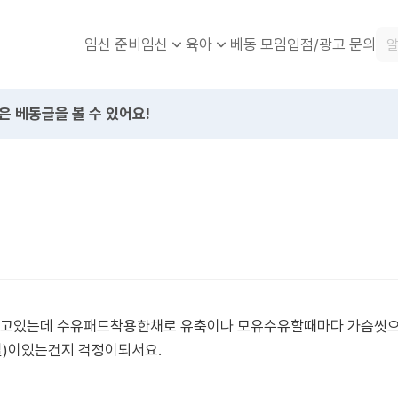
임신 준비
베동 모임
입점/광고 문의
임신
육아
은 베동글을 볼 수 있어요!
고있는데 수유패드착용한채로 유축이나 모유수유할때마다 가슴씻으
질)이있는건지 걱정이되서요.